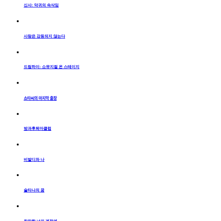
신사: 악귀의 속삭임
사랑은 강등되지 않는다
드림하이: 쇼뮤지컬 온 스테이지
쇼타씨의 마지막 출장
방과후퇴마클럽
비발디와 나
술타나의 꿈