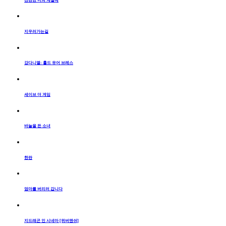
찬란한 너의 계절에
지우러가는길
강다니엘: 홀드 유어 브레스
세이브 더 게임
바늘을 든 소녀
한란
엄마를 버리러 갑니다
지드래곤 인 시네마 [위버맨쉬]