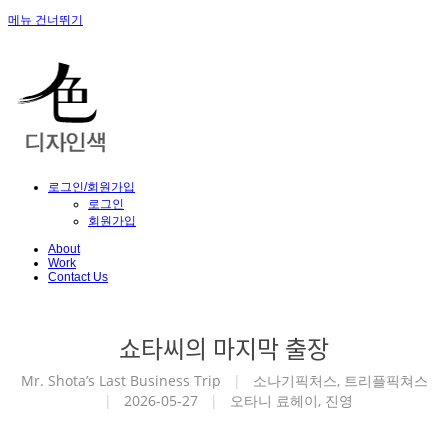
메뉴 건너뛰기
로그인/회원가입
로그인
회원가입
About
Work
Contact Us
쇼타씨의 마지막 출장
Mr. Shota’s Last Business Trip
|
소나기픽처스, 트리플픽쳐스
|
2026-05-27
|
오타니 료헤이, 진영