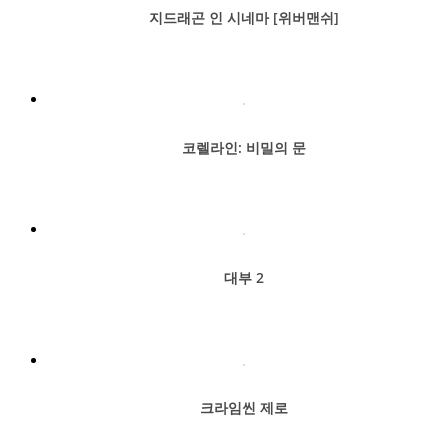
지드래곤 인 시네마 [위버맨쉬]
코렐라인: 비밀의 문
대부 2
크라임씬 제로