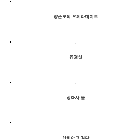
양준모의 오페라데이트
유령선
영화사 올
산티아고,걷다