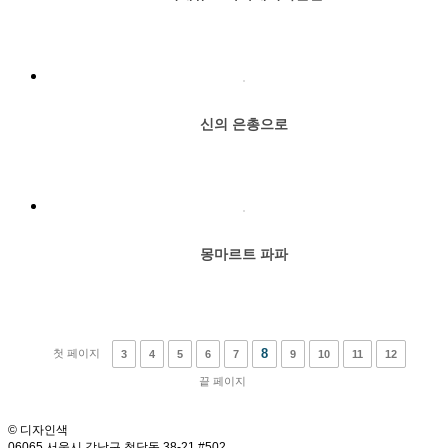
신의 은총으로
몽마르트 파파
8
첫 페이지
3
4
5
6
7
9
10
11
12
끝 페이지
© 디자인색
06065 서울시 강남구 청담동 38-21 #502