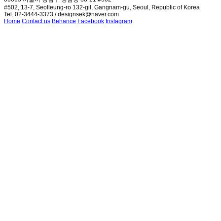
#502, 13-7, Seolleung-ro 132-gil, Gangnam-gu, Seoul, Republic of Korea
Tel. 02-3444-3373 / designsek@naver.com
Home
Contact us
Behance
Facebook
Instagram