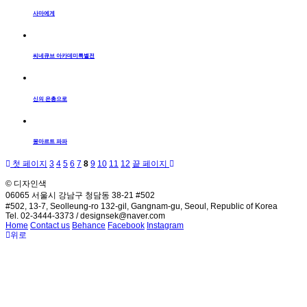
사마에게
씨네큐브 아카데미특별전
신의 은총으로
몽마르트 파파
첫 페이지
3
4
5
6
7
8
9
10
11
12
끝 페이지
© 디자인색
06065 서울시 강남구 청담동 38-21 #502
#502, 13-7, Seolleung-ro 132-gil, Gangnam-gu, Seoul, Republic of Korea
Tel. 02-3444-3373 / designsek@naver.com
Home
Contact us
Behance
Facebook
Instagram
위로