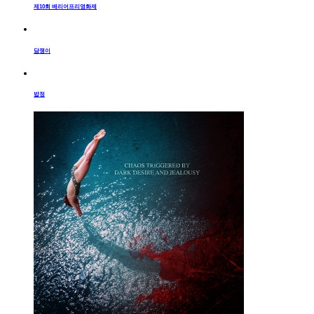
제10회 배리어프리영화제
담쟁이
밥정