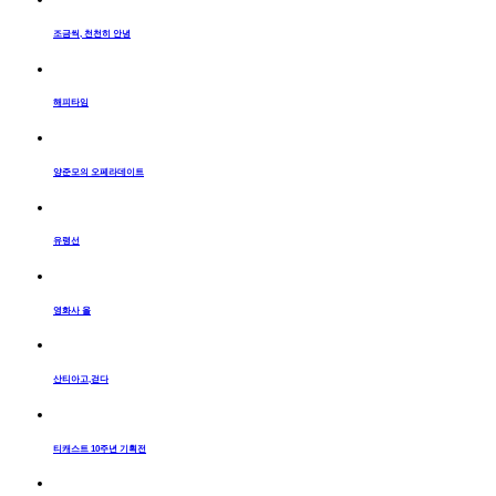
조금씩, 천천히 안녕
해피타임
양준모의 오페라데이트
유령선
영화사 올
산티아고,걷다
티캐스트 10주년 기획전