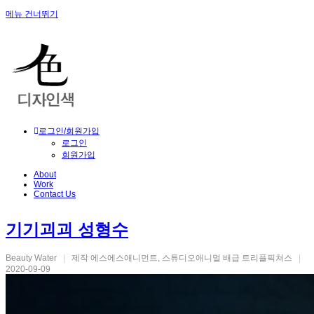
메뉴 건너뛰기
로그인/회원가입
로그인
회원가입
About
Work
Contact Us
기기괴괴 성형수
Beauty Water
|
제작 에스에스애니먼트, 스튜디오애니멀 배급 트리플픽쳐스
|
2020-09-09