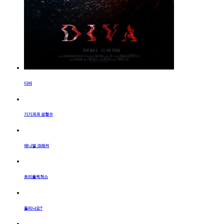
디바
기기괴괴 성형수
애니멀 크래커
트리플픽쳐스
들리나요?