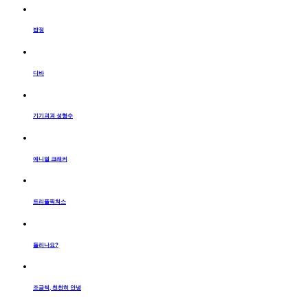
밥정
디바
기기괴괴 성형수
애니멀 크래커
트리플픽쳐스
들리나요?
조금씩, 천천히 안녕