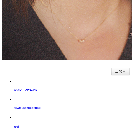
목록
AKMU - HAPPENING
제10회 배리어프리영화제
담쟁이