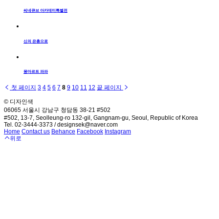
씨네큐브 아카데미특별전
신의 은총으로
몽마르트 파파
첫 페이지
3
4
5
6
7
8
9
10
11
12
끝 페이지
© 디자인색
06065 서울시 강남구 청담동 38-21 #502
#502, 13-7, Seolleung-ro 132-gil, Gangnam-gu, Seoul, Republic of Korea
Tel. 02-3444-3373 / designsek@naver.com
Home
Contact us
Behance
Facebook
Instagram
위로