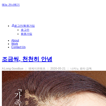
메뉴 건너뛰기
로그인/회원가입
로그인
회원가입
About
Work
Contact Us
조금씩, 천천히 안녕
A Long Goodbye
|
엔케이컨텐츠
|
2020-05-21
|
나카노 료타 감독