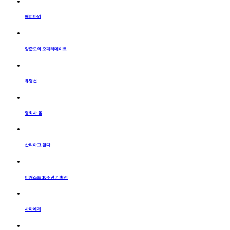
해피타임
양준모의 오페라데이트
유령선
영화사 올
산티아고,걷다
티캐스트 10주년 기획전
사마에게