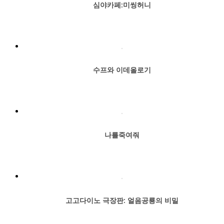
심야카페:미씽허니
수프와 이데올로기
나를죽여줘
고고다이노 극장판: 얼음공룡의 비밀