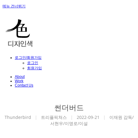
메뉴 건너뛰기
로그인/회원가입
로그인
회원가입
About
Work
Contact Us
썬더버드
Thunderbird
|
트리플픽쳐스
|
2022-09-21
|
이재원 감독/
서현우/이명로/이설