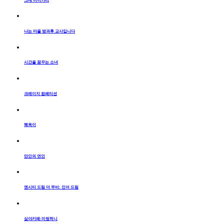
그대 어이가리
나는 마을 방과후 교사입니다
시간을 꿈꾸는 소녀
크레이지 컴페티션
혜옥이
만인의 연인
엔시티 드림 더 무비: 인어 드림
심야카페:미씽허니