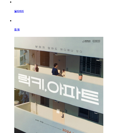
딜리버리
한 채