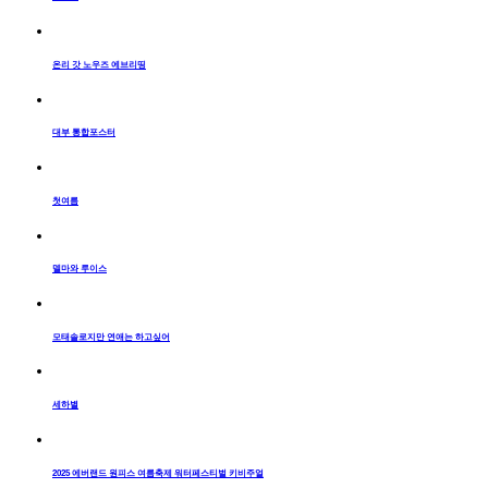
온리 갓 노우즈 에브리띵
대부 통합포스터
첫여름
델마와 루이스
모태솔로지만 연애는 하고싶어
세하별
2025 에버랜드 원피스 여름축제 워터페스티벌 키비주얼