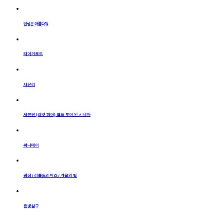
인생은 아름다워
타이거로드
사유리
세븐틴 (라잇 히어) 월드 투어 인 시네마
써니데이
광장 / 리틀드리머즈 / 겨울의 빛
은빛살구